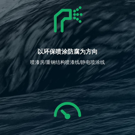
以环保喷涂防腐为方向
喷漆房/重钢结构喷漆线/静电喷涂线